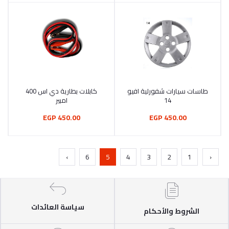
طاسات سيارات شفورلية افيو
كابلات بطارية دي اس 400
أضف إلى السلة
أضف إلى السلة
14
امبير
450.00 EGP
450.00 EGP
›
6
5
4
3
2
1
‹
سياسة العائدات
الشروط والأحكام