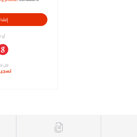
إنشا
أو ا
هل لد
تسجيل