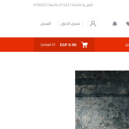
اتصل بنا
01222114424-010022114424
تسجيل الدخول
التسجيل
0.00 EGP
ت
(
0
العناصر)