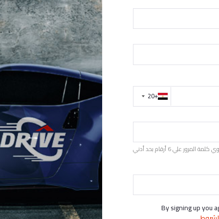
+20
+20
ة المرور علي 6 أرقام بحد أدني
By signing up you a
الشروط