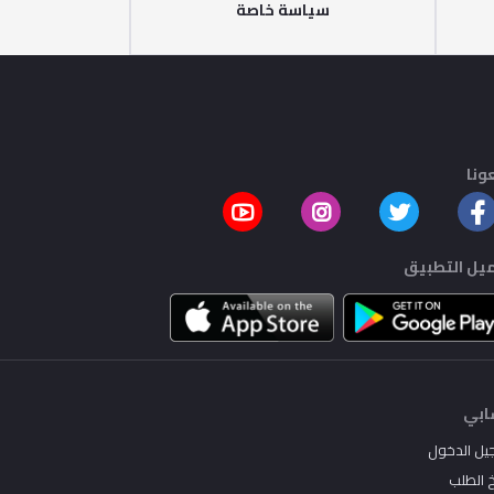
سياسة خاصة
ونا
يل التطبيق
بي
يل الدخول
خ الطلب