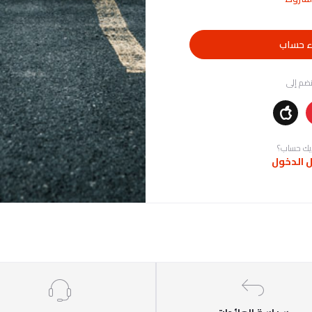
ء حساب
نضم إلى
يك حساب؟
 الدخول