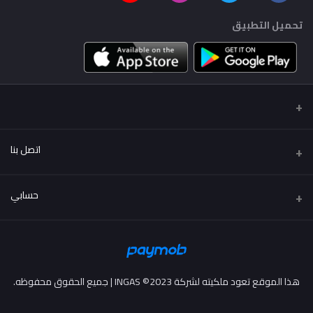
تحميل التطبيق
اتصل بنا
عنوان
حسابي
..
تسجيل الدخول
هاتف
01222114424 - 01002114424
تاريخ الطلب
هذا الموقع تعود ملكيته لشركة INGAS ©2023 | جميع الحقوق محفوظه.
البريد الإلكتروني
قائمة امنياتي
info@more2drive.com
ترتيب المسار