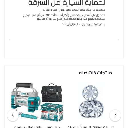
لحماية السيارة من السرقة
مصنوعة من مواد عالية الجودة تضمن طول العمر والمتانة
للحصول على أفضل سيارة تشغيل وأكثر أمانًا ، تأكد دائمًا من أن الميكانيكيين
يستخدمون قطع غيار عالية الجودة عند إصلاح سيارتك أو صيانتها
يمكن تثبيته يدويًا دون الحاجة إلى أي أداة
منتجات ذات صله
س
طاسات سيارات لانسر شارك 16
كمبروسر سيارة توتال 2 بستم
مظلة