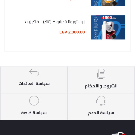
زيت تويوتا ٥دبليو٣٠ (٤لتر) + فلتر زيت
2,000.00 EGP
سياسة العائدات
الشروط والأحكام
سياسة الدعم
سياسة خاصة