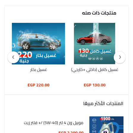
منتجات ذات صله
غسيل كامل (داخلي +خارجي)
غسيل بخار
220.00 EGP
130.00 EGP
المنتجات الأكثر مبيعًا
موبيل ون 4 لتر (5W-40) /+ فلتر زيت
2,200.00 EGP