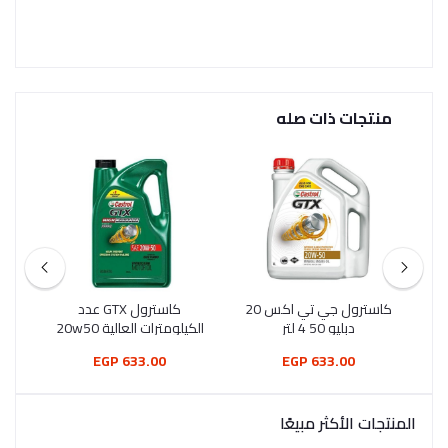
منتجات ذات صله
يل مالتيجريد 20W-50 1
كاسترول جي تي اكس 20
كاسترول GTX عدد
دبليو 50 4 لتر
الكيلومترات العالية 20w50
4L
633.00 EGP
633.00 EGP
المنتجات الأكثر مبيعًا