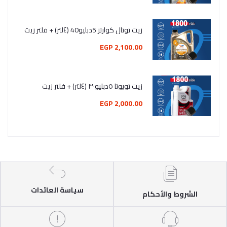
زيت توتال كوارتز 5دبليو40 (٤لتر) + فلتر زيت
2,100.00 EGP
زيت تويوتا ٥دبليو٣٠ (٤لتر) + فلتر زيت
2,000.00 EGP
سياسة العائدات
الشروط والأحكام