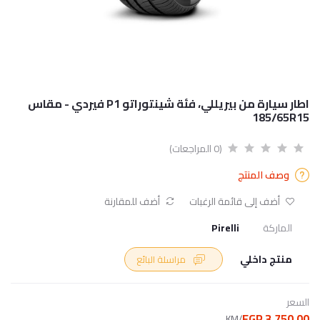
اطار سيارة من بيريللي، فئة شينتوراتو P1 فيردي - مقاس
185/65R15
(0 المراجعات)
وصف المنتج
أضف إلى قائمة الرغبات
أضف للمقارنة
الماركة
Pirelli
منتج داخلي
مراسلة البائع
السعر
3,750.00 EGP
/KM