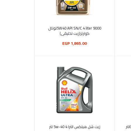
أضف إلى السلة
9000 5W40 API SN/C 4 literتوتال
كوارتز(زيت تخليقى)
1,865.00 EGP
أضف إلى السلة
زيت شل هيلكس الترا 5w-40 4 لتر