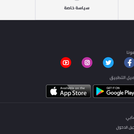
سياسة خاصة
ونا
يل التطبيق
بي
يل الدخول