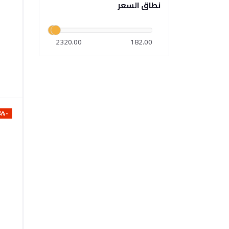
نطاق السعر
2320.00
182.00
-4%