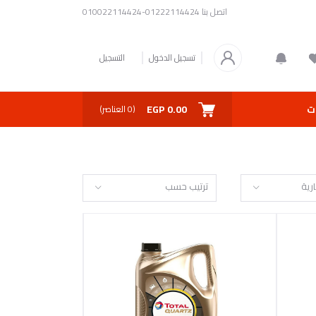
اتصل بنا
01222114424-010022114424
تسجيل الدخول
التسجيل
0.00 EGP
ت
(
0
العناصر)
رية
ترتيب حسب