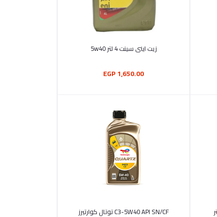
أضف إلى السلة
زيت اينى سينت 4 لتر 5w40
1,650.00 EGP
أضف إلى السلة
يو (زيت تخليقى)4لتر
C3-5W40 API SN/CF توتال كوارتيرز