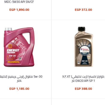
MDC-5W30 API SN/CF
1,890.00 EGP
372.00 EGP
أضف إلى السلة
أضف إلى السلة
كوارتز اكسترا (زيت تخليقي) X.F.XT
5w-30 مانوال إنرجي بريميم (تخلي
OW20 API SP 1 لتر
4لتر
1,185.00 EGP
388.00 EGP