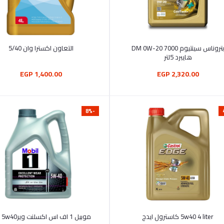
أضف إلى السلة
أضف إلى السلة
بتروناس سينتيوم 7000 DM 0W-20
التعاون اكسترا وان 5/40
هايبرد 5لتر
1,400.00 EGP
2,320.00 EGP
-8%
أضف إلى السلة
أضف إلى السلة
5w40 4 liter كاسترول ايدج
موبيل 1 اف اس اكسلنت وير5w40 ٤لتر