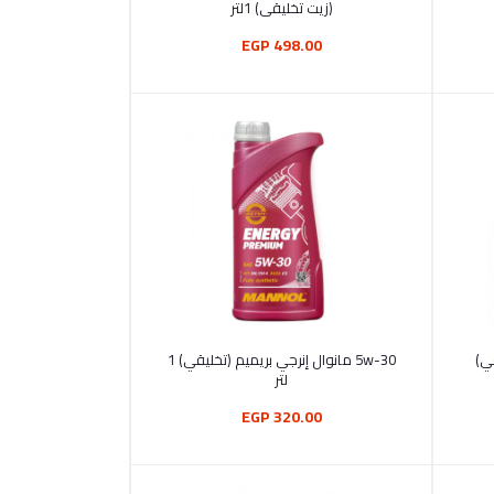
(زيت تخليقى) 1لتر
498.00 EGP
أضف إلى السلة
قي)
5w-30 مانوال إنرجي بريميم (تخليقي) 1
لتر
320.00 EGP