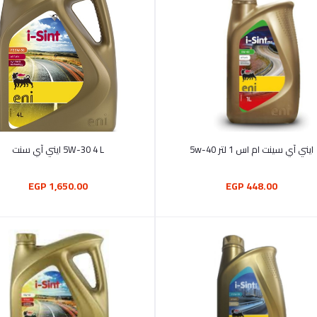
أضف إلى السلة
أضف إلى السلة
ايني آي سينت ام اس 1 لتر 5w-40
5W-30 4 L ايني آي سنت
1,650.00 EGP
448.00 EGP