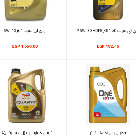
أضف إلى السلة
أضف إلى السلة
اي سينت تك 1 التر P 5W-30 HDPE
اينى اى سينت 4لتر 5W-40
1,650.00 EGP
182.46 EGP
أضف إلى السلة
أضف إلى السلة
تعاون وان اكسترا 1 لتر
توتال كوارتز ان