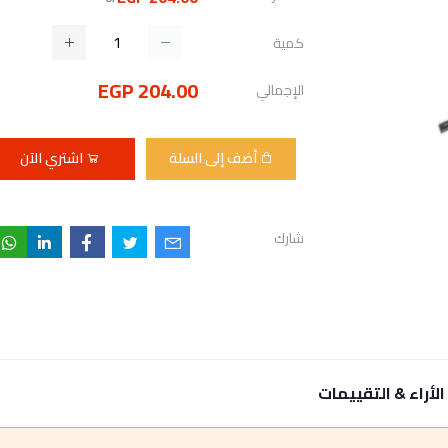
كمية
204.00 EGP
الإجمالي
أضف إلى السلة
اشتري الآن
شارك
الأراء & التقييمات