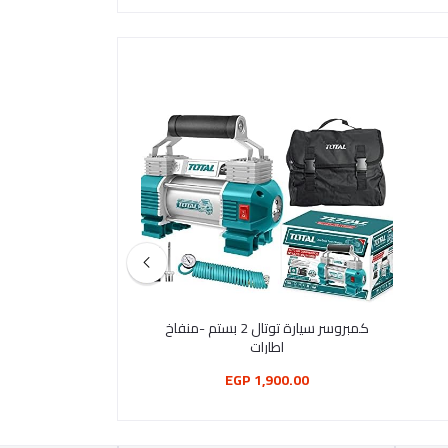
كمبروسر سيارة توتال 2 بستم -منفاخ
مظلة دوارة لنافذة
اطارات
كبيرة قابلة للسحب لن
حماية ك
195.00 EGP
1,900.00 EGP