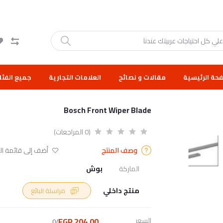
حة الرئيسية
مقالات و نصائح
العلامات التجارية
جميع الفئا
Bosch Front Wiper Blade
(0 المراجعات)
وصف المنتج
أضف إلى قائمة الر
الماركة
بوش
منتج داخلي
مراسلة البائع
السعر
204.00 EGP
/0