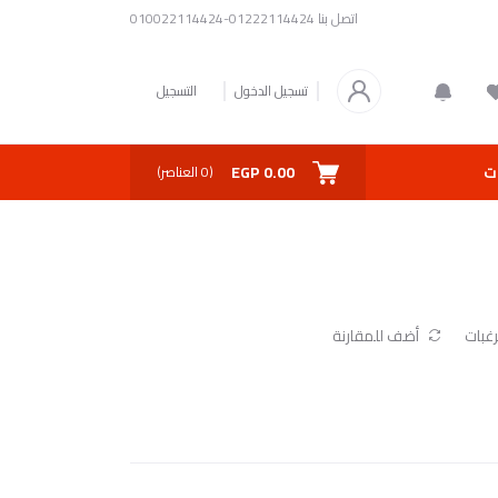
اتصل بنا
01222114424-010022114424
تسجيل الدخول
التسجيل
0.00 EGP
ت
(
0
العناصر)
غبات
أضف للمقارنة