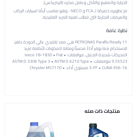
الحرارة والصقيع والتآكل وعامل مكره (البيتريكس).
تم تطويره خصيصًا لـ FCA و IVECO ، وهو مناسب أيضًا لسيارات الركاب
والمركبات التجارية التي تتطلب تقنية التبريد التقليدية.
نظرة عامة
PETRONAS Paraflu Ready 11 هي مبرد تقليدي عالي الجودة جاهز
للاستخدام مما يوفر أداءً محسنًا ومتانة للمكونات لأنظمة تبريد
المحركات شديدة التحمل. موافقات: • Iveco 18-1830 • Fiat
9.55523 مواصفات: • ASTM D 3306 Type 3 • ASTM D 6210 Type
3-FF • CUNA 956-16 مستوي أداء: • Chrysler MS7170
منتجات ذات صله