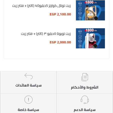
زيت توتال كوارتز 5دبليو40 (٤لتر) + فلتر زيت
2,100.00 EGP
زيت تويوتا ٥دبليو٣٠ (٤لتر) + فلتر زيت
2,000.00 EGP
سياسة العائدات
الشروط والأحكام
سياسة الدعم
سياسة خاصة