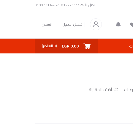
اتصل بنا
01222114424-010022114424
تسجيل الدخول
التسجيل
0.00 EGP
ت
(
0
العناصر)
غبات
أضف للمقارنة