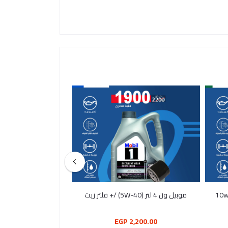
كاسترول مجناتيك دوال لوك 10w40 4
موبيل ون 4 لتر (5W-40) /+ فلتر زيت
4L 5w-40شل هيلكس الترا + فلتر
,300.00 EGP
2,200.00 EGP