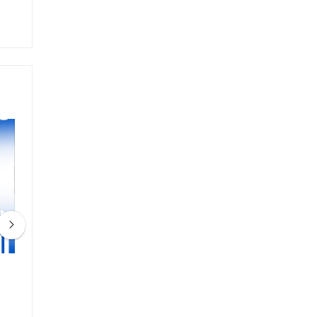
زيت توتال كوارتز 5دبليو40 (٤لتر) + فلتر
4L 5w-40زيت اينى + فلتر
زيت
1,900.00 EGP
2,100.00 