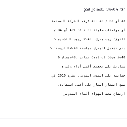
5w40 4 liter كاسترول ايدج
رقم الشركة المصنعة: ACE A3 / B3 أو A3
/ B4 أو API SN / CF أو مواصفات سابقة
لزيوت التشحيم 5W-40. النوع: زيت محرك
اللزوجة: 5W-40 يتم تشغيل المحرك بواسطة
محرك 6w40. يساعد Castrol Edge 5w40
سيارتك على تحقيق أقصى أداء وقدرة
حصانية على المدى الطويل. نشرت 2010 في
منع انتشار النار على أقصى استفادة.
ارتفاع ضغط الهواء أثناء التدوير