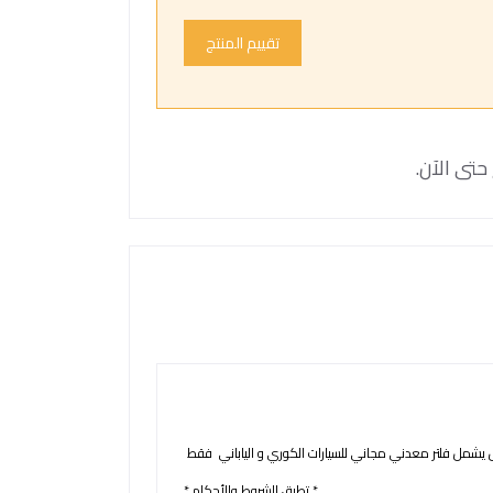
تقييم المنتج
حتى الآن.
يشمل فلتر معدني مجاني للسيارات الكوري و الياباني فقط
* تطبق الشروط والأحكام *