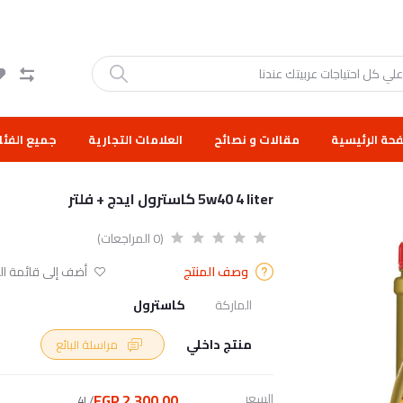
حة الرئيسية
مقالات و نصائح
العلامات التجارية
جميع الفئا
5w40 4 liter كاسترول ايدج + فلتر
(0 المراجعات)
وصف المنتج
أضف إلى قائمة الر
الماركة
كاسترول
منتج داخلي
مراسلة البائع
السعر
2,300.00 EGP
/4L