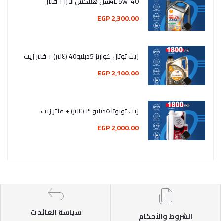
4L 5w-40شل هيلكس الترا + فلتر
2,300.00 EGP
زيت توتال كوارتز 5دبليو40 (٤لتر) + فلتر زيت
2,100.00 EGP
زيت تويوتا ٥دبليو٣٠ (٤لتر) + فلتر زيت
2,000.00 EGP
سياسة العائدات
الشروط والأحكام