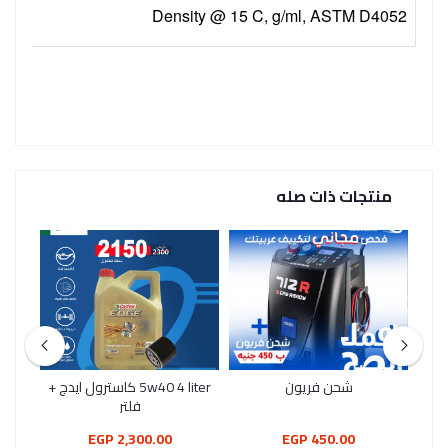
Density @ 15 C, g/ml, ASTM D4052
منتجات ذات صله
شحن فريون
5w40 4 liter كاسترول ايدج +
كاس
فلتر
2,300.00 EGP
450.00 EGP