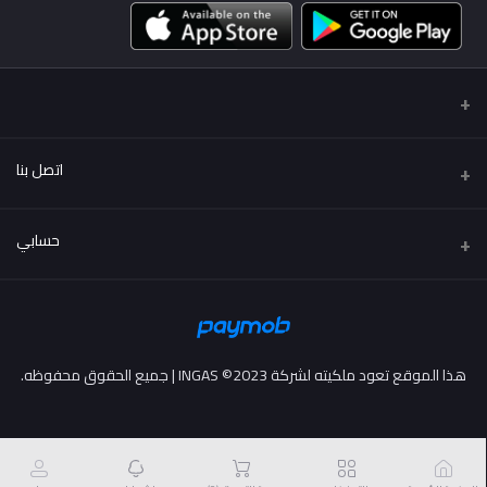
اتصل بنا
عنوان
حسابي
..
تسجيل الدخول
هاتف
01222114424 - 01002114424
تاريخ الطلب
هذا الموقع تعود ملكيته لشركة INGAS ©2023 | جميع الحقوق محفوظه.
البريد الإلكتروني
قائمة امنياتي
info@more2drive.com
ترتيب المسار