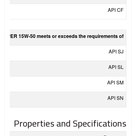
API
CF
SUPER 15W-50 meets or exceeds the requirements of:
API
SJ
API
SL
API
SM
API
SN
Properties and Specifications