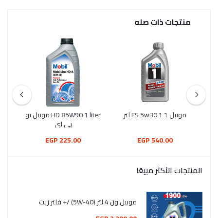
منتجات ذات صله
موبيل 1 FS 5w30 1 لتر
HD 85W90 1 liter موبيل يو
موب
بي اي
225.00 EGP
540.00 EGP
المنتجات الأكثر مبيعًا
موبيل ون 4 لتر (5W-40) /+ فلتر زيت