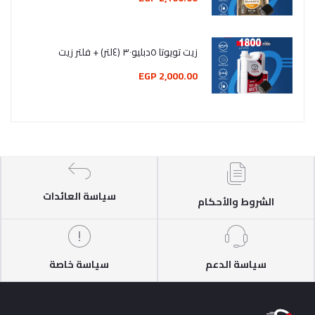
زيت تويوتا ٥دبليو٣٠ (٤لتر) + فلتر زيت
2,000.00 EGP
سياسة العائدات
الشروط والأحكام
سياسة الدعم
سياسة خاصة