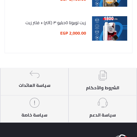
زيت تويوتا ٥دبليو٣٠ (٤لتر) + فلتر زيت
2,000.00 EGP
سياسة العائدات
الشروط والأحكام
سياسة الدعم
سياسة خاصة