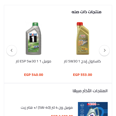
منتجات ذات صله
زيت شل هيلكس الترا 5w-40
كاسترول إيدج 5W30 1 لتر
موبيل 1 ESP 5w30 1 لتر
موبيل 
540.00 EGP
553.00 EGP
المنتجات الأكثر مبيعًا
موبيل ون 4 لتر (5W-40) /+ فلتر زيت