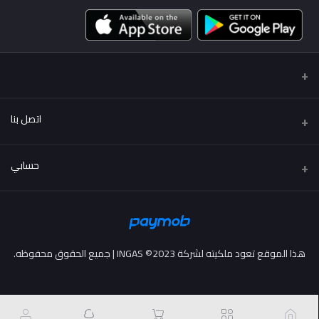
اتصل بنا
عنوان
حسابي
..
تسجيل الدخول
هاتف
01222114424 - 01002114424
تاريخ الطلب
هذا الموقع تعود ملكيته لشركة INGAS ©2023 | جميع الحقوق محفوظه.
البريد الإلكتروني
قائمة امنياتي
info@more2drive.com
ترتيب المسار