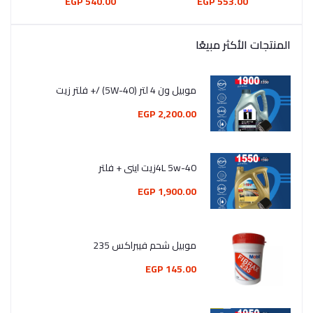
540.00 EGP
553.00 EGP
المنتجات الأكثر مبيعًا
موبيل ون 4 لتر (5W-40) /+ فلتر زيت
2,200.00 EGP
4L 5w-40زيت اينى + فلتر
1,900.00 EGP
موبيل شحم فيبراكس 235
145.00 EGP