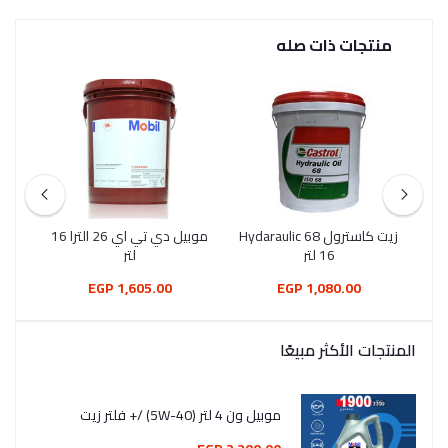
منتجات ذات صله
زيت كاسترول Hydaraulic 68
موبيل دي تي اي 26 الترا 16
موبيل نو
16 لتر
لتر
1,605.00 EGP
1,080.00 EGP
المنتجات الأكثر مبيعًا
موبيل ون 4 لتر (5W-40) /+ فلتر زيت