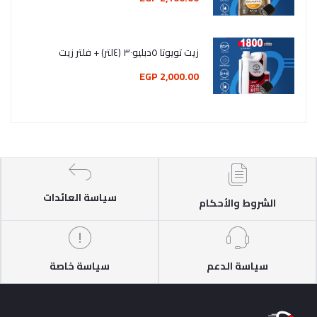
زيت تويوتا ٥دبليو٣٠ (٤لتر) + فلتر زيت
2,000.00 EGP
سياسة العائدات
الشروط والأحكام
سياسة الدعم
سياسة خاصة