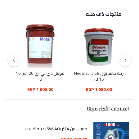
منتجات ذات صله
زيت كاسترول Hydaraulic 68
موبيل دي تي اي 26 الترا 16
16 لتر
لتر
1,605.00 EGP
1,080.00 EGP
المنتجات الأكثر مبيعًا
موبيل ون 4 لتر (5W-40) /+ فلتر زيت