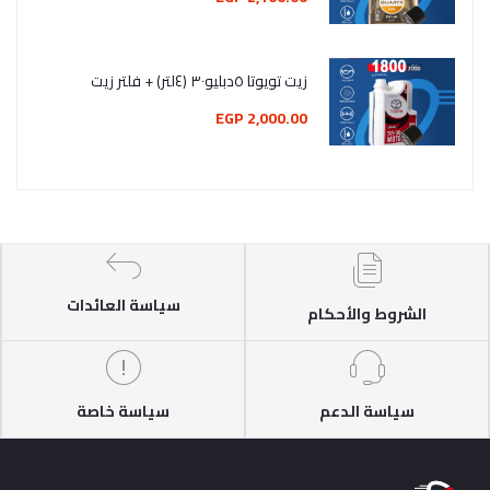
زيت تويوتا ٥دبليو٣٠ (٤لتر) + فلتر زيت
2,000.00 EGP
سياسة العائدات
الشروط والأحكام
سياسة الدعم
سياسة خاصة