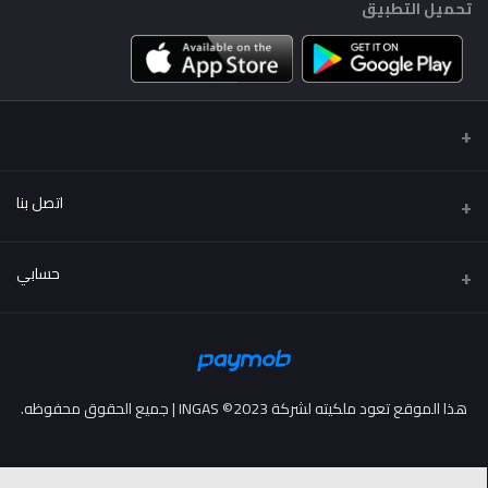
تحميل التطبيق
اتصل بنا
عنوان
حسابي
..
تسجيل الدخول
هاتف
01222114424 - 01002114424
تاريخ الطلب
هذا الموقع تعود ملكيته لشركة INGAS ©2023 | جميع الحقوق محفوظه.
البريد الإلكتروني
قائمة امنياتي
info@more2drive.com
ترتيب المسار