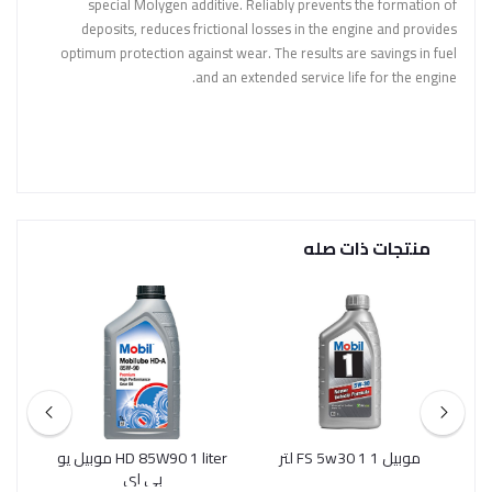
special Molygen additive. Reliably prevents the formation of
deposits, reduces frictional losses in the engine and provides
optimum protection against wear. The results are savings in fuel
and an extended service life for the engine.
منتجات ذات صله
موبيل 1 FS 5w30 1 لتر
HD 85W90 1 liter موبيل يو
موب
بي اي