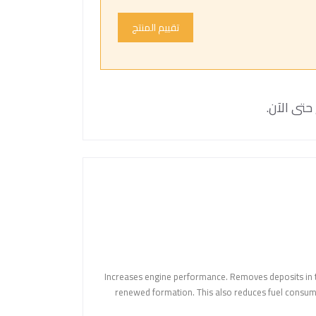
تقييم المنتج
حتى الآن.
Increases engine performance. Removes deposits in t
renewed formation. This also reduces fuel consumpt