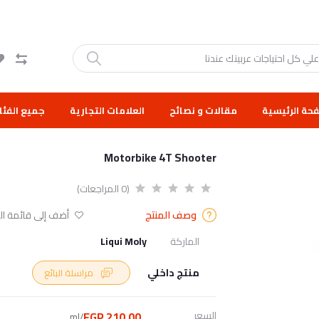
حة الرئيسية
مقالات و نصائح
العلامات التجارية
جميع الفئا
Motorbike 4T Shooter
(0 المراجعات)
وصف المنتج
أضف إلى قائمة الر
الماركة
Liqui Moly
منتج داخلي
مراسلة البائع
السعر
210.00 EGP
/ml