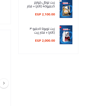
زيت توتال كوارتز
5دبليو40 (٤لتر) + فلتر
زيت
2,100.00 EGP
زيت تويوتا ٥دبليو٣٠
(٤لتر) + فلتر زيت
2,000.00 EGP
توتال كوارتز انيو (زيت تخليقي)1لتر
10W-40اينى اى سينت بروفيشنال 4لتر
MDC-5W30 API