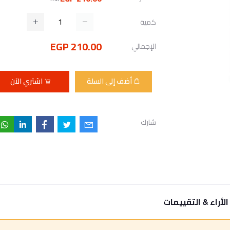
كمية
210.00 EGP
الإجمالي
أضف إلى السلة
اشتري الآن
شارك
الأراء & التقييمات