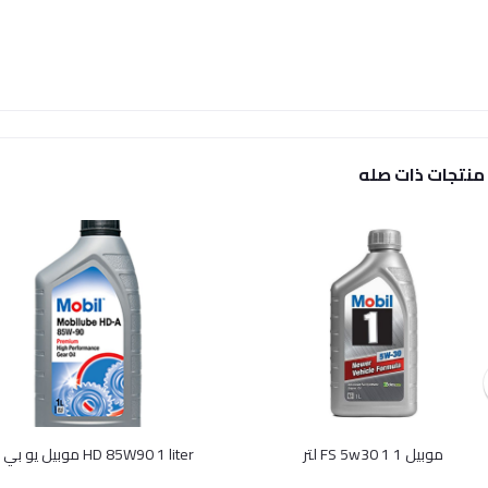
منتجات ذات صله
موبيل 1 FS 5w30 1 لتر
HD 85W90 1 liter موبيل يو بي اي