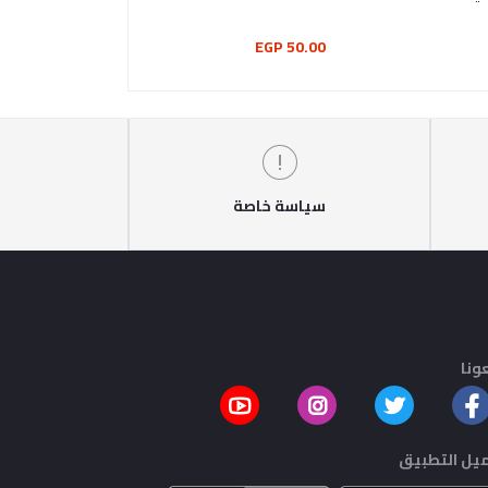
1لتر
175.00 EGP
50.00 EGP
سياسة خاصة
ونا
يل التطبيق