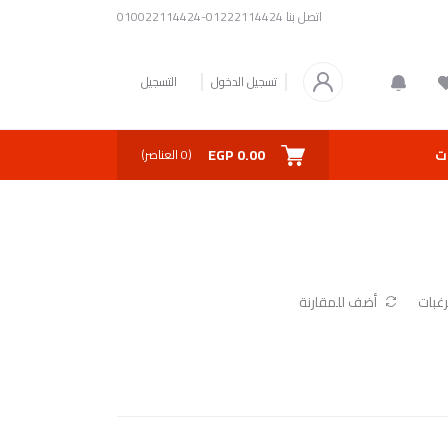
اتصل بنا
01222114424-010022114424
تسجيل الدخول
التسجيل
0.00 EGP
ت
(
0
العناصر)
غبات
أضف للمقارنة