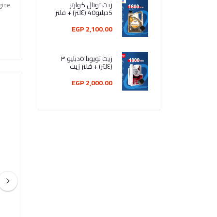
زيت توتال كوارتز
ine.
5دبليو40 (٤لتر) + فلتر
زيت
2,100.00 EGP
زيت تويوتا ٥دبليو٣٠
(٤لتر) + فلتر زيت
2,000.00 EGP
توتال كوارتز انيو (زيت تخليقي)1لتر
10W-40اينى اى سينت بروفيشنال 4لتر