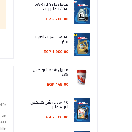
موبيل ون 4 لتر (5W-
40) /+ فلتر زيت
2,200.00 EGP
4L 5w-40زيت اينى +
فلتر
1,900.00 EGP
موبيل شحم فيبراكس
235
145.00 EGP
4L 5w-40شل هيلكس
متاح
الترا + فلتر
ican
2,300.00 EGP
tees
hile