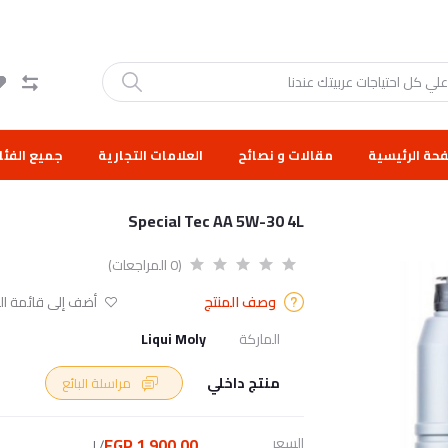
حة الرئيسية
مقالات و نصائح
العلامات التجارية
جميع الفئا
Special Tec AA 5W-30 4L
(0 المراجعات)
وصف المنتج
أضف إلى قائمة الر
الماركة
Liqui Moly
منتج داخلي
مراسلة البائع
السعر
1,900.00 EGP
/L