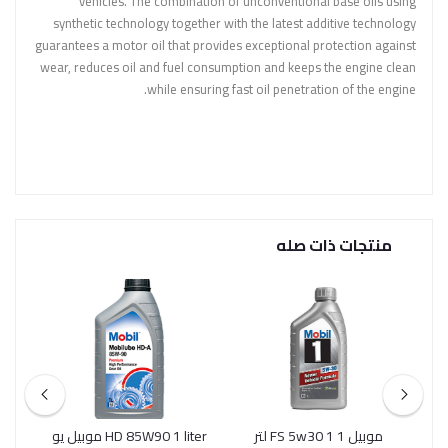
vehicles. The combination of unconventional base oils using
synthetic technology together with the latest additive technology
guarantees a motor oil that provides exceptional protection against
wear, reduces oil and fuel consumption and keeps the engine clean
while ensuring fast oil penetration of the engine.
منتجات ذات صله
موبيل 1 FS 5w30 1 لتر
HD 85W90 1 liter موبيل يو
موب