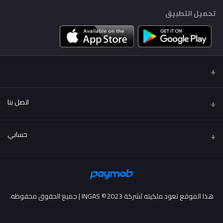
تحميل التطبيق
اتصل بنا
عنوان
حسابي
..
تسجيل الدخول
هاتف
01222114424 - 01002114424
تاريخ الطلب
هذا الموقع تعود ملكيته لشركة INGAS ©2023 | جميع الحقوق محفوظه.
البريد الإلكتروني
قائمة امنياتي
info@more2drive.com
ترتيب المسار