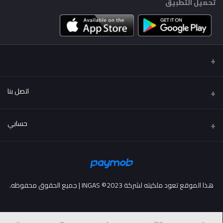
تحميل التطبيق
اتصل بنا
عنوان
حسابي
..
تسجيل الدخول
هاتف
01222114424 - 01002114424
تاريخ الطلب
هذا الموقع تعود ملكيته لشركة INGAS ©2023 | جميع الحقوق محفوظه.
البريد الإلكتروني
قائمة امنياتي
info@more2drive.com
ترتيب المسار