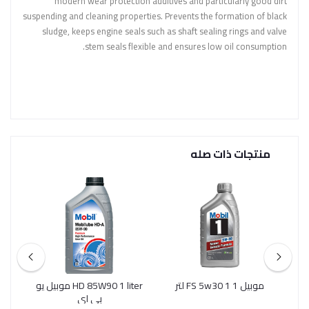
modern wear protection additives and particularly good dirt
suspending and cleaning properties. Prevents the formation of black
sludge, keeps engine seals such as shaft sealing rings and valve
stem seals flexible and ensures low oil consumption.
منتجات ذات صله
موبيل 1 FS 5w30 1 لتر
HD 85W90 1 liter موبيل يو
موب
بي اي