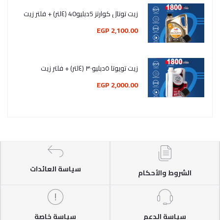
زيت توتال كوارتز 5دبليو40 (٤لتر) + فلتر زيت
2,100.00 EGP
زيت تويوتا ٥دبليو٣٠ (٤لتر) + فلتر زيت
2,000.00 EGP
سياسة العائدات
الشروط والأحكام
سياسة الدعم
سياسة خاصة