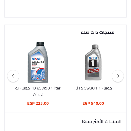
منتجات ذات صله
موبيل 1 FS 5w30 1 لتر
HD 85W90 1 liter موبيل يو
موب
بي اي
225.00 EGP
540.00 EGP
المنتجات الأكثر مبيعًا