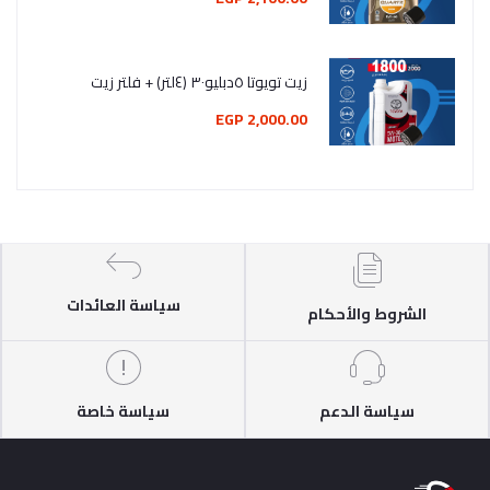
زيت تويوتا ٥دبليو٣٠ (٤لتر) + فلتر زيت
2,000.00 EGP
سياسة العائدات
الشروط والأحكام
سياسة الدعم
سياسة خاصة