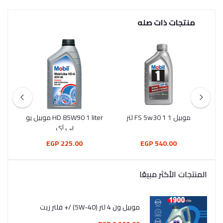
منتجات ذات صله
موبيل 1 FS 5w30 1 لتر
HD 85W90 1 liter موبيل يو
موب
بي اي
225.00 EGP
540.00 EGP
المنتجات الأكثر مبيعًا
موبيل ون 4 لتر (5W-40) /+ فلتر زيت