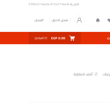
اتصل بنا
01222114424-010022114424
تسجيل الدخول
التسجيل
0.00 EGP
ت
(
0
العناصر)
غبات
أضف للمقارنة