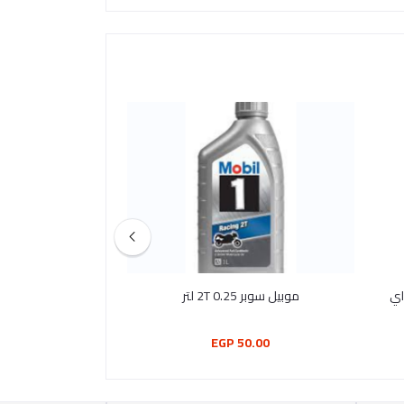
موبيل سوبر 2T 0.25 لتر
15W50 مانوال 
1لتر
175.00 EGP
50.00 EGP