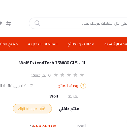
حة الرئيسية
مقالات و نصائح
العلامات التجارية
جميع الفئا
Wolf ExtendTech 75W80 GL5 - 1L
(0 المراجعات)
وصف المنتج
أضف إلى قائمة الر
الماركة
Wolf
منتج داخلي
مراسلة البائع
السعر
460.00 EGP
/1