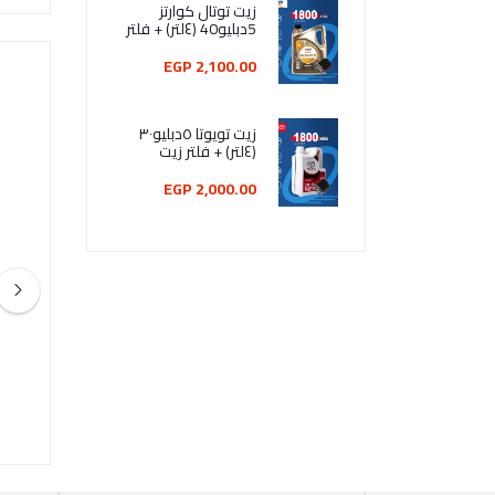
زيت توتال كوارتز
5دبليو40 (٤لتر) + فلتر
زيت
2,100.00 EGP
زيت تويوتا ٥دبليو٣٠
(٤لتر) + فلتر زيت
2,000.00 EGP
توتال كوارتز انيو (زيت تخليقي)1لتر
10W-40اينى اى سينت بروفيشنال 4لتر
MDC-5W30 API
1,250.00 EGP
506.00 E