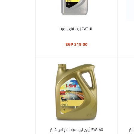
أضف إلى السلة
CVT 1L زيت اينى بورتا
219.00 EGP
أضف إلى السلة
5W-40 آينى اى سينت ام اس 4 لتر