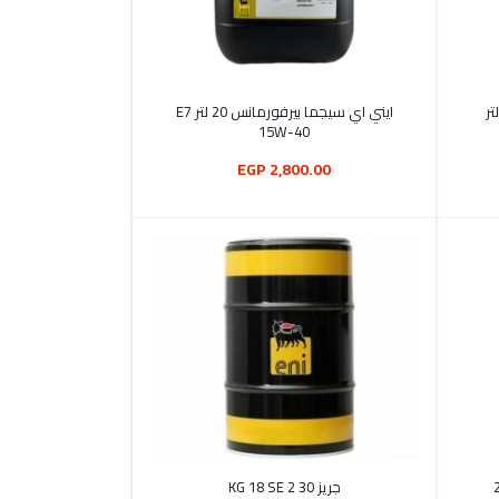
أضف إلى السلة
ايني اي سيجما بيرفورمانس 20 لتر E7
15W-40
2,800.00 EGP
أضف إلى السلة
جريز 30 2 KG 18 SE