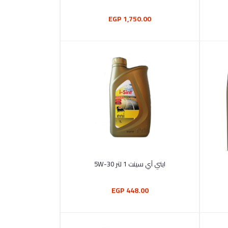
1,750.00 EGP
أضف إلى السلة
ايني آي سينت 1 لتر 5W-30
448.00 EGP