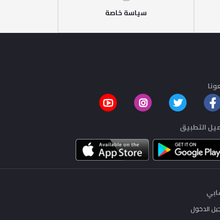
سياسة خاصة
ونا
يل التطبيق
بي
يل الدخول