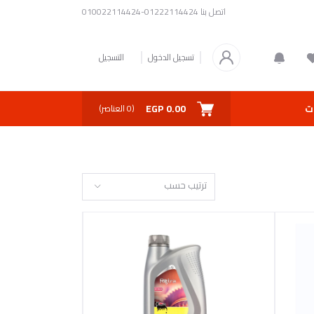
اتصل بنا
01222114424-010022114424
تسجيل الدخول
التسجيل
0.00 EGP
ت
(
0
العناصر)
ترتيب حسب