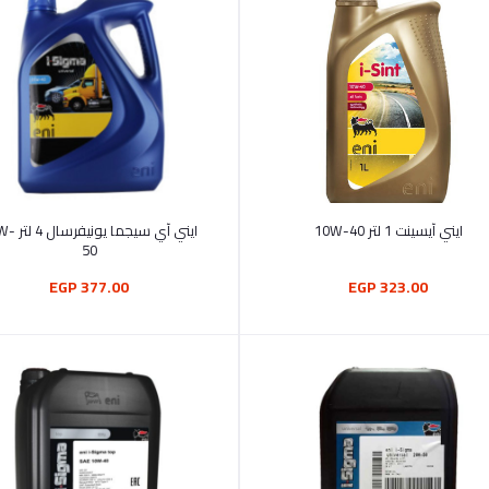
أضف إلى السلة
أضف إلى السلة
ايني آيسينت 1 لتر 10W-40
50
377.00 EGP
323.00 EGP