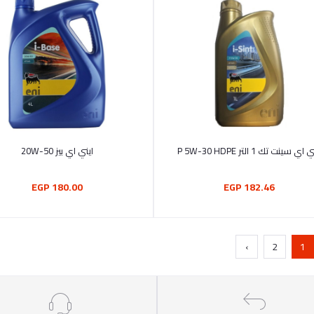
أضف إلى السلة
أضف إلى السلة
اي سينت تك 1 التر P 5W-30 HDPE
ايني اي بيز 20W-50
180.00 EGP
182.46 EGP
›
2
1