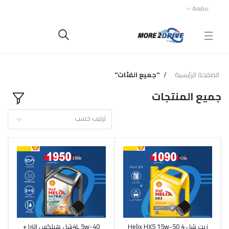
Arabic
الصفحة الرئيسية
"جميع الفئات"
جميع المنتجات
ترتيب حسب
زيت شل Helix HX5 15w-50 4
4L 5w-40شل هيلكس الترا +
أضف إلى السلة
أضف إلى السلة