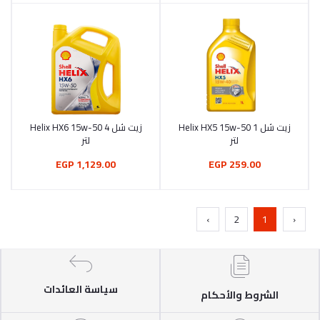
زيت شل Helix HX5 15w-50 1
زيت شل Helix HX6 15w-50 4
أضف إلى السلة
أضف إلى السلة
لتر
لتر
1,129.00 EGP
259.00 EGP
›
2
1
‹
سياسة العائدات
الشروط والأحكام