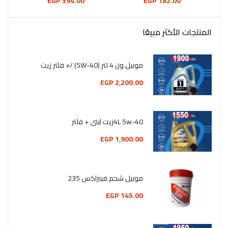
394.00 EGP
182.00 EGP
المنتجات الأكثر مبيعًا
موبيل ون 4 لتر (5W-40) /+ فلتر زيت
2,200.00 EGP
4L 5w-40زيت اينى + فلتر
1,900.00 EGP
موبيل شحم فيبراكس 235
145.00 EGP