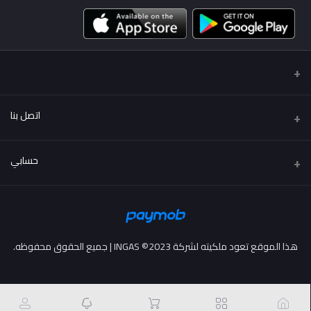
اتصل بنا
عنوان
حسابي
..
تسجيل الدخول
هاتف
01222114424 - 01002114424
تاريخ الطلب
هذا الموقع تعود ملكيته لشركة INGAS ©2023 | جميع الحقوق محفوظه.
البريد الإلكتروني
قائمة امنياتي
info@more2drive.com
ترتيب المسار