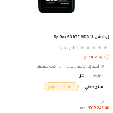
زيت شل SpiRax S3 ATF MD3 1L
(0 المراجعات)
وصف المنتج
أضف إلى قائمة الرغبات
أضف للمقارنة
الماركة
شل
منتج داخلي
مراسلة البائع
السعر
245.00 EGP
/1 Liter