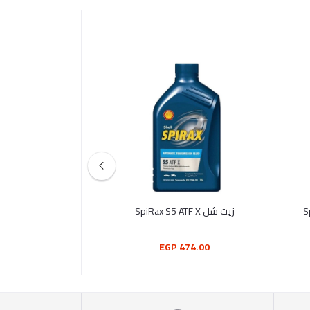
زيت شل SpiRax S5 ATF X
زيت محركات ايني
75.00 EGP
474.00 EGP