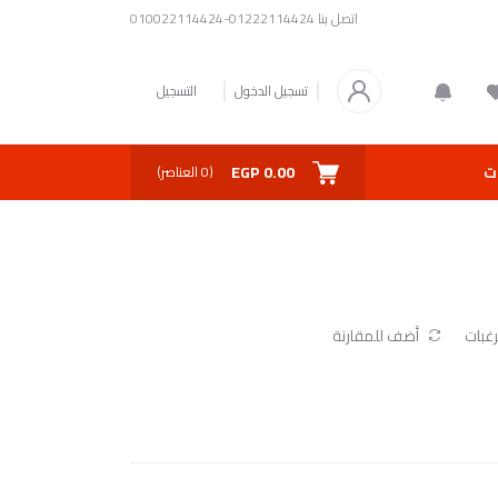
اتصل بنا
01222114424-010022114424
تسجيل الدخول
التسجيل
0.00 EGP
ت
(
0
العناصر)
غبات
أضف للمقارنة