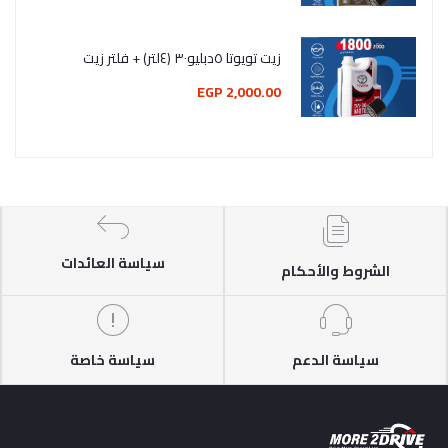
زيت تويوتا ٥دبليو٣٠ (٤لتر) + فلتر زيت
2,000.00 EGP
سياسة العائدات
الشروط والأحكام
سياسة الدعم
سياسة خاصة