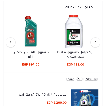
منتجات ذات صله
W
زيت فرامل كاسترول DOT 4
كاسترول ATF ترانس ماكس
سعة 0.25 لتر
1 لتر
394.00 EGP
182.00 EGP
المنتجات الأكثر مبيعًا
موبيل ون 4 لتر (5W-40) /+ فلتر زيت
2,200.00 EGP