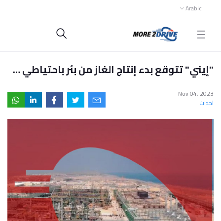
Arabic
"إيني" تتوقع بدء إنتاج الغاز من بئر باحتياطي قدره 10 تريليونات قدم مكعبة في مصر
Nov 04, 2023
احداث