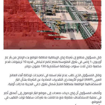
قال مسؤول مطلع إن شركة إيني الإيطالية للطاقة تتوقع بدء الإنتاج من بئر غاز
أوريون-1 إكس في شرق المتوسط بمصر تضم احتياطي قدره 10 تريليونات قدم
مكعبة خلال ثلاث سنوات وبتكلفة استثمارية 130 مليون دولار.
وقال المسؤول الذي طلب عدم نشر اسمه في تصريحات لوكالة أنباء العالم
العربي (AWP) اليوم الأربعاء إن التقديرات الصادرة عن الشركة بشأن البئر
الاستكشافية الواقعة بمنطقة امتياز شمال شرق حابي البحرية ما زالت أولية.
وأضاف المسؤول أن إيني حركت معدات إلى موقع البئر للوصول إلى أعماق أكبر
في عملية الاستكشاف مقارنة مع ما قامت به شركات سابقة تولت التنقيب في
الموقع.