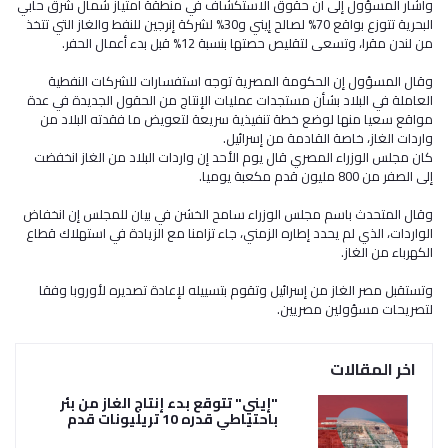
وأشار المسؤول إلى أن حقوق الاستكشاف في منطقة امتياز شمال شرق حابي
البحرية تتوزع بواقع 70% لصالح إيني و30% لشركة إنرجين للنفط والغاز التي تتخذ
من لندن مقرا، وتسعى لتقليص حصتها بنسبة 12% قبل بدء أعمال الحفر.
وقال المسؤول إن الحكومة المصرية توجه استفسارات للشركات النفطية
العاملة في البلاد بشأن مستجدات عمليات الإنتاج من الحقول الجديدة في عدة
مواقع سعيا منها لوضع خطة تنفيذية سريعة لتعويض ما فقدته البلاد من
واردات الغاز، خاصة القادمة من إسرائيل.
كان مجلس الوزراء المصري قال يوم الأحد إن واردات البلاد من الغاز انخفضت
إلى الصفر من 800 مليون قدم مكعبة يوميا.
وقال المتحدث باسم مجلس الوزراء سامح الخشن في بيان للمجلس إن انخفاض
الواردات، الذي لم يحدد إطاره الزمني، جاء تزامنا مع الزيادة في استهلاك قطاع
الكهرباء من الغاز.
وتستقبل مصر الغاز من إسرائيل وتقوم بتسييله لإعادة تصديره لأوروبا وفقا
لتصريحات مسؤولين مصريين.
اخر المقالات
"إيني" تتوقع بدء إنتاج الغاز من بئر
باحتياطي قدره 10 تريليونات قدم
مكعبة في مصر