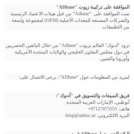
الموافقة على تركيبة زيوت "ADbase"
تمت الموافقة على “Adbase” من قبل هيئات الاعتماد الرئيسية
والشركات المصنعة للمعدات الأصلية (OEM) لمجموعة واسعة
من التطبيقات.
تزود "أدنوك" العالم بزيوت "Adbase" من خلال البائعين الحصريين
في دول مجلس التعاون الخليجي والولايات المتحدة الأمريكية
وأوروبا والصين.
لمزيد من المعلومات حول “ADbase”، يرجى الاتصال على:
فريق المبيعات والتسويق في "أدنوك":
أبوظبي، الإمارات العربية المتحدة
هاتف: 97127075555+
البريد الالكتروني: bosp@adnoc.ae
البائع الحصري لـ ADbase في: