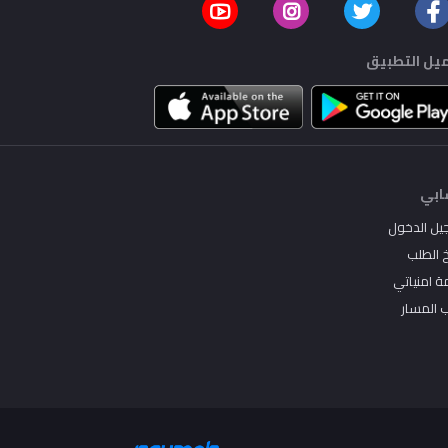
يل التطبيق
بي
يل الدخول
خ الطلب
ة امنياتي
ب المسار