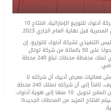
دبي – مباشر: تستهدف شركة أدنوك للتوزيع الإماراتية، افتتاح 10
رية قبل نهاية العام الجاري 2023.
ئيس التنفيذي لشركة أدنوك للتوزيع، إن
شركته أكملت صفقة الاستحواذ على 50 بالمائة من شركة توتال
للطاقة وللتسويق مصرالتي تملك محفظة محطات تبلغ 240 محطة
اضي.
 فعاليات معرض أديبك أن شركته لا
تسعي إلى الكم ولكن الكيف، لافتاً إلى أن شركته تمتلك 240 محطة
بالشراكة مع توتال، حيث من المقرر تحويل 10 منها إلى هوية أدنوك،
يتم افتتاح المزيد من المحطات الجديدة؛
ة.