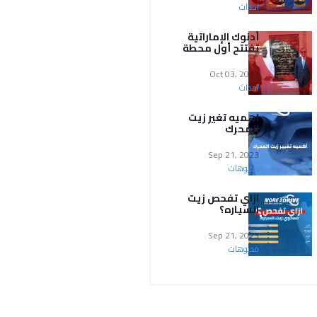
احداث
أدنوك الإماراتية
تفتتح أول محطة
وقود لها في مصر
Oct 03, 2023
احداث
اهميه تغير زيت
المحرك
Sep 21, 2023
فديوهات
ازاي تفحص زيت
السياره؟
Sep 21, 2023
فديوهات