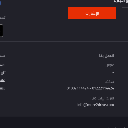
اخبارنا
الإشتراك
تحم
اتصل بنا
حسا
عنوان
تسج
..
تاري
قائم
هاتف
01222114424 - 01002114424
ترتي
البريد الإلكتروني
info@more2drive.com