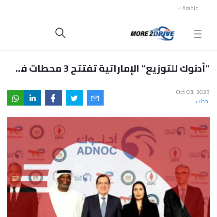
Arabic
"أدنوك للتوزيع" الإماراتية تفتتح 3 محطات في مصر
Oct 03, 2023
احداث