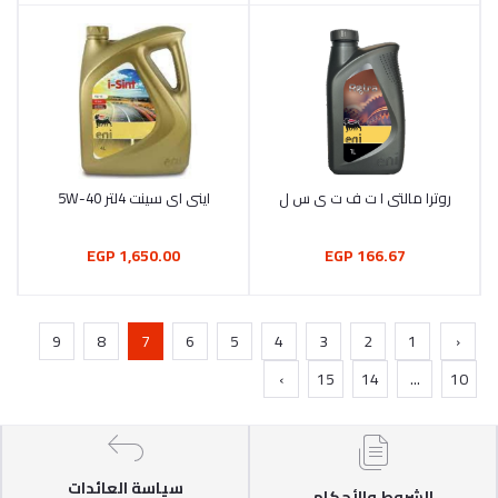
روترا مالتى ا ت ف ت ى س ل
اينى اى سينت 4لتر 5W-40
أضف إلى السلة
أضف إلى السلة
1,650.00 EGP
166.67 EGP
9
8
7
6
5
4
3
2
1
‹
›
15
14
...
10
سياسة العائدات
الشروط والأحكام